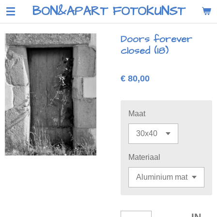
BON&APART FOTOKUNST
Ga
direct
naar
Doors forever
de
closed (18)
hoofdinhoud
€ 80,00
Maat
Materiaal