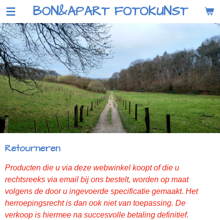
BON&APART FOTOKUNST
Ga
direct
naar
de
hoofdinhoud
Retourneren
Producten die u via deze webwinkel koopt of die u
rechtsreeks via email bij ons bestelt, worden op maat
volgens de door u ingevoerde specificatie gemaakt. Het
herroepingsrecht is dan ook niet van toepassing. De
verkoop is hiermee na succesvolle betaling definitief.