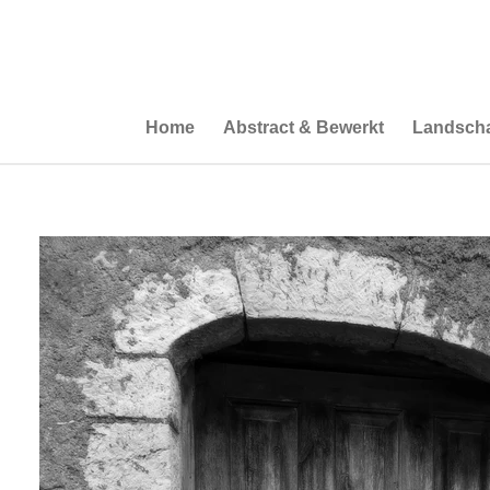
Ga
direct
naar
de
hoofdinhoud
Home
Abstract & Bewerkt
Landscha