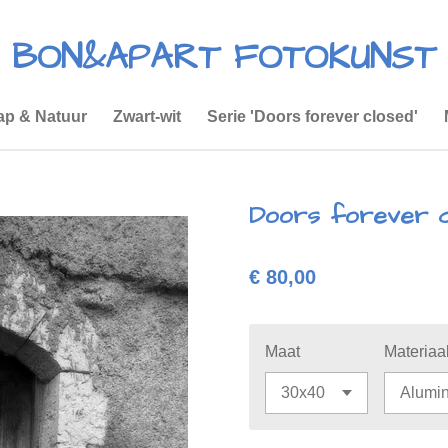
BON&APART FOTOKUNST
p & Natuur
Zwart-wit
Serie 'Doors forever closed'
Doors forever cl
€ 80,00
Maat
Materiaa