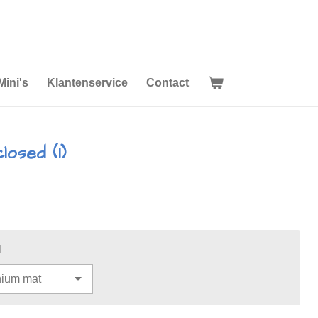
Mini's
Klantenservice
Contact
osed (1)
l