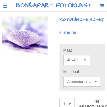
BON&APART FOTOKUNST
Ga
direct
naar
Romantische schelp
de
hoofdinhoud
€ 100,00
Maat
Materiaal
IN