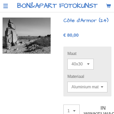
BON&APART FOTOKUNST
Ga
direct
naar
Côte d'Armor (24)
de
hoofdinhoud
€ 80,00
Maat
Materiaal
IN