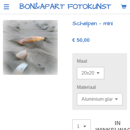
BON&APART FOTOKUNST
Ga
direct
naar
Schelpen - mini
de
hoofdinhoud
€ 50,00
Maat
Materiaal
IN