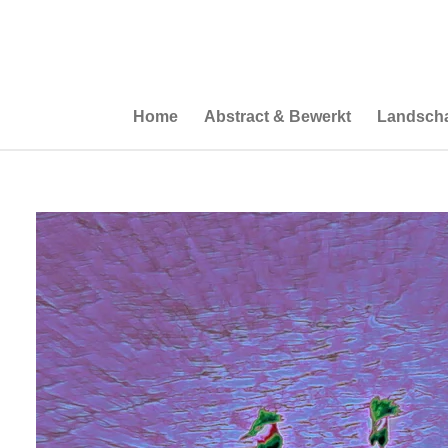
Ga
direct
naar
de
hoofdinhoud
Home
Abstract & Bewerkt
Landscha