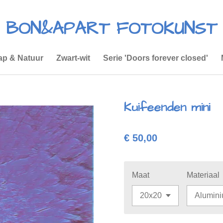
BON&APART FOTOKUNST
p & Natuur
Zwart-wit
Serie 'Doors forever closed'
Kuifeenden mini
€ 50,00
Maat
Materiaal