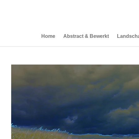
Ga
direct
naar
de
hoofdinhoud
Home
Abstract & Bewerkt
Landscha