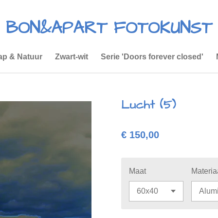
BON&APART FOTOKUNST
p & Natuur
Zwart-wit
Serie 'Doors forever closed'
Lucht (5)
€ 150,00
Maat
Materia